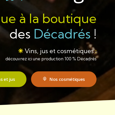
ue à la boutique
des
Décadrés
!
✳︎
Vins, jus et cosmétiques
:
découvrez ici une production 100 % Décadrés
s et jus
Nos cosmétiques