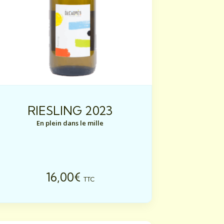
Brut
Demi-sec
Doux
Moelleux
Sec
RIESLING 2023
En plein dans le mille
Nos cosmétiques
16,00
€
TTC