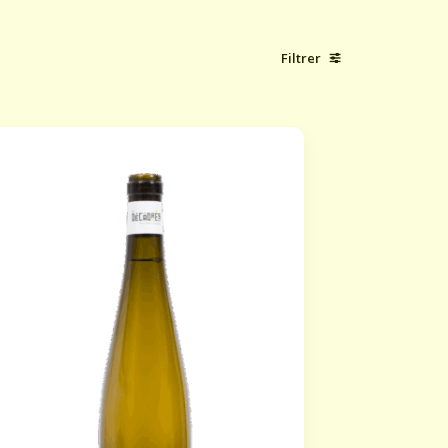
Filtrer
Famille
Blanc
Orange
Rouge
Sans alcool
Sucrosité